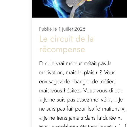
sommes
nous
?
Publié le 1 juillet 2025
Contact
Le circuit de la
récompense
Et si le vrai moteur n’était pas la
motivation, mais le plaisir ? Vous
envisagez de changer de métier,
mais vous hésitez. Vous vous dites :
« Je ne suis pas assez motivé », « Je
ne suis pas fait pour les formations »,
« Je ne tiens jamais dans la durée ».
Et si le problème était mal posé ? […]