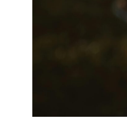
sommes
nous
?
Contact