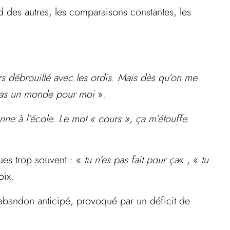
ard des autres, les comparaisons constantes, les
rs débrouillé avec les ordis. Mais dès qu’on me
t pas un monde pour moi
».
onne à l’école. Le mot « cours », ça m’étouffe.
ues trop souvent : «
tu n’es pas fait pour ça
« , «
tu
oix.
 abandon anticipé, provoqué par un déficit de